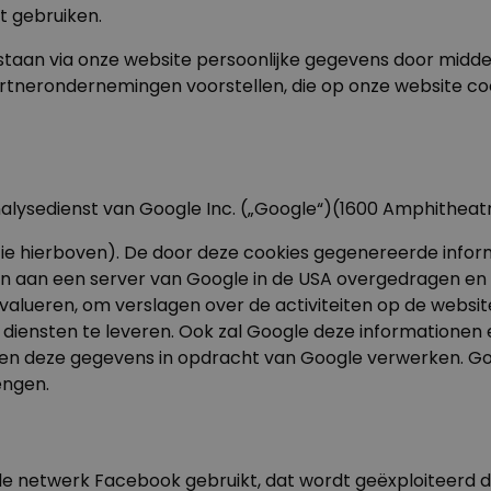
nt gebruiken.
taan via onze website persoonlijke gegevens door midde
partnerondernemingen voorstellen, die op onze website c
nalysedienst van Google Inc. („Google“)(1600 Amphitheat
ie hierboven). De door deze cookies gegenereerde inform
n aan een server van Google in de USA overgedragen en 
evalueren, om verslagen over de activiteiten op de webs
diensten te leveren. Ook zal Google deze informationen 
den deze gegevens in opdracht van Google verwerken. Goo
engen.
e netwerk Facebook gebruikt, dat wordt geëxploiteerd door