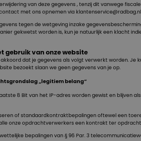
verwijdering van deze gegevens , tenzij dit vanwege fiscal
or contact met ons opnemen via
klantenservice@radbag.n
egevens tegen de wetgeving inzake gegevensbescherming
r gekwetst worden is, kun je natuurlijk een klacht indien
t gebruik van onze website
 akkoord dat je gegevens als volgt verwerkt worden. Je 
website bezoekt slaan we geen gegevens van je op.
echtsgrondslag „legitiem belang“
aatste 8 Bit van het IP-adres worden gewist en blijven al
seren of standaardkontraktbepalingen oftewel een toere
alle onze opdrachtverwerkers een kontrakt ter opdracht
ttelijke bepalingen van § 96 Par. 3 telecommunicatiewetg