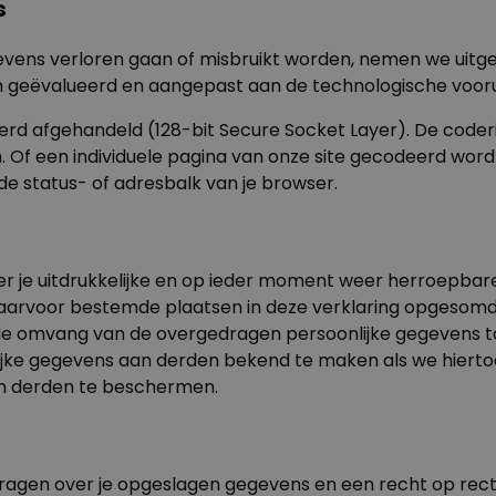
s
vens verloren gaan of misbruikt worden, nemen we uitge
n geëvalueerd en aangepast aan de technologische vooru
erd afgehandeld (128-bit Secure Socket Layer). De coder
f een individuele pagina van onze site gecodeerd wordt
de status- of adresbalk van je browser.
er je uitdrukkelijke en op ieder moment weer herroepb
aarvoor bestemde plaatsen in deze verklaring opgesomd 
de omvang van de overgedragen persoonlijke gegevens to
ke gegevens aan derden bekend te maken als we hiertoe wet
an derden te beschermen.
vragen over je opgeslagen gegevens en een recht op recti