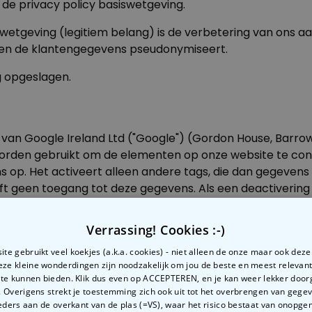
 de privacy policy basiswetgeving.
iswetgeving (legitiem belang) is de verbetering van ons 
orden de klantengegevens pseudonymiseert.
 opgeslagen.
van Google Ireland Ltd ("Google") (Gordon House, Barrow
orden gebruikt om de elementen op onze website te cont
s op. Het activeert alleen andere tags, die dan gegevens 
t geen toegang tot deze gegevens. Als een deactivering is
rden beheerd via Google Tag Manager.
Verrassing! Cookies :-)
te gebruikt veel koekjes (a.k.a. cookies) - niet alleen de onze maar ook dez
t gebruik van bepaalde functies voor je mogelijk
te make
Deze kleine wonderdingen zijn noodzakelijk om jou de beste en meest relevan
 te kunnen bieden. Klik dus even op ACCEPTEREN, en je kan weer lekker doo
 slaan). De meeste cookies die je gebruikt worden na aflo
 Overigens strekt je toestemming zich ook uit tot het overbrengen van gege
omputer staan en maken het ons mogelijk je computer bij
ders aan de overkant van de plas (=VS), waar het risico bestaat van onopg