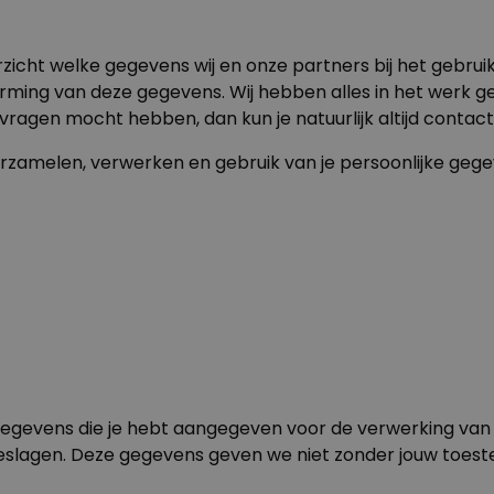
Personaliseerbaar
Gepersonaliseerde poster
fotocollage met tekst
Meer dan
zicht welke gegevens wij en onze partners bij het gebrui
200
keer
29,99 €
gekocht
ing van deze gegevens. Wij hebben alles in het werk ges
 vragen mocht hebben, dan kun je natuurlijk altijd conta
Personaliseerbaar
Gepersonaliseerd schort BBQ
verzamelen, verwerken en gebruik van je persoonlijke gege
koning met foto
Meer dan
2.200
keer
44,99 €
gekocht
Personaliseerbaar
Gepersonaliseerd schort met
krans en tekst
Meer dan
3.200
keer
44,99 €
gekocht
gegevens die je hebt aangegeven voor de verwerking van 
slagen. Deze gegevens geven we niet zonder jouw toes