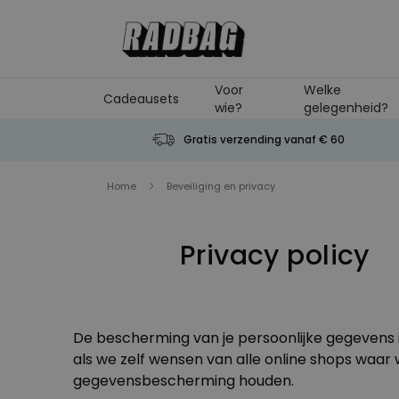
Ga naar de inhoud
Voor
Welke
Cadeausets
wie?
gelegenheid?
Gratis verzending vanaf € 60
Home
Beveiliging en privacy
Privacy policy
De bescherming van je persoonlijke gegevens is
als we zelf wensen van alle online shops waar 
gegevensbescherming houden.