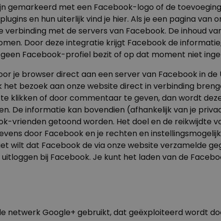
 zijn gemarkeerd met een Facebook-logo of de toevoeging
lugins en hun uiterlijk vind je
hier
. Als je een pagina van 
e verbinding met de servers van Facebook. De inhoud van
n. Door deze integratie krijgt Facebook de informatie,
e geen Facebook-profiel bezit of op dat moment niet ing
 door je browser direct aan een server van Facebook in d
het bezoek aan onze website direct in verbinding brenge
op te klikken of door commentaar te geven, dan wordt dez
 De informatie kan bovendien (afhankelijk van je privac
ok-vrienden getoond worden. Het doel en de reikwijdte 
vens door Facebook en je rechten en instellingsmogelijk
e niet wilt dat Facebook de via onze website verzamelde g
st uitloggen bij Facebook. Je kunt het laden van de Face
le netwerk Google+ gebruikt, dat geëxploiteerd wordt do