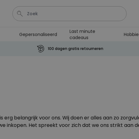
Last minute
Gepersonaliseerd
Hobbie
cadeaus
Shirt
Deurmat
Boxer
Housewarming
Badjas
100 dagen gratis retourneren
Personaliseerbaar
Aperol Spritz Glas met Naam
Gegraveerd
Meer dan
22.600
keer
24,99 €
gekocht
Personaliseerbaar
Gepersonaliseerde sokken
met jouw huisdier
 erg belangrijk voor ons. Wij doen er alles aan zo zorgv
Meer dan
13.600
keer
34,99 €
we inkopen. Het spreekt voor zich dat we ons strikt aan 
gekocht