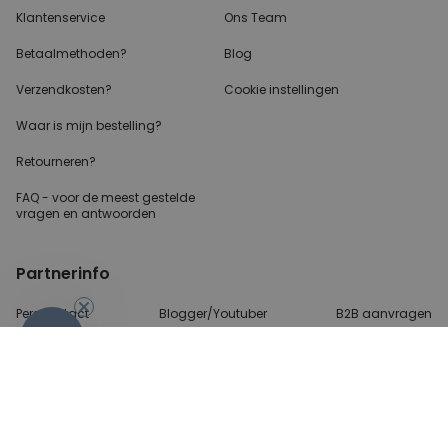
Klantenservice
Ons Team
Betaalmethoden?
Blog
Verzendkosten?
Cookie instellingen
Waar is mijn bestelling?
Retourneren?
FAQ - voor de
meest gestelde
vragen
en antwoorden
Partnerinfo
Perscontact
Blogger/Youtuber
B2B aanvragen
-10%
Betalingsmethoden