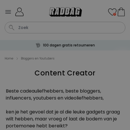
Ga naar de inhoud
0
100 dagen gratis retourneren
Shirt
Deurmat
Boxer
Housewarming
Badjas
Home
Bloggers en Youtubers
Content Creator
Personaliseerbaar
Aperol Spritz Glas met Naam
Gegraveerd
Meer dan
Beste cadeauliefhebbers, beste bloggers,
22.600
keer
24,99 €
gekocht
influencers, youtubers en videoliefhebbers,
Personaliseerbaar
ken je het gevoel dat je al die leuke gadgets graag
Gepersonaliseerde sokken
met jouw huisdier
wilt hebben, maar vroeg of laat de bodem van je
Meer dan
13.600
keer
portemonee hebt bereikt?
34,99 €
gekocht