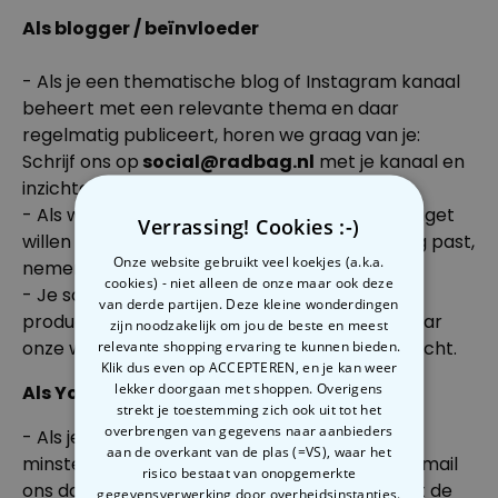
Als blogger / beïnvloeder
- Als je een thematische blog of Instagram kanaal
beheert met een relevante thema en daar
regelmatig publiceert, horen we graag van je:
Schrijf ons op
social@radbag.nl
met je kanaal en
inzichten.
- Als we een recensie van een toffe nieuw gadget
Verrassing! Cookies :-)
willen en denken dat het goed bij jou en je blog past,
Onze website gebruikt veel koekjes (a.k.a.
nemen we contact met je op!
cookies) - niet alleen de onze maar ook deze
- Je schrijft een productbespreking met
van derde partijen. Deze kleine wonderdingen
productfoto's op je blog, inclusief backlinks naar
zijn noodzakelijk om jou de beste en meest
onze website, en stuurt ons de link naar je bericht.
relevante shopping ervaring te kunnen bieden.
Klik dus even op ACCEPTEREN, en je kan weer
lekker doorgaan met shoppen. Overigens
Als Youtuber
strekt je toestemming zich ook uit tot het
overbrengen van gegevens naar aanbieders
- Als je een eigen Youtube kanaal hebt met te
aan de overkant van de plas (=VS), waar het
minste 1.000 fans en deze regelmatig update, mail
risico bestaat van onopgemerkte
ons dan alsjeblieft op
social@radbag.nl
met de
gegevensverwerking door overheidsinstanties.