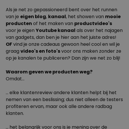
Als je net zo gepassioneerd bent over het runnen
Personaliseerbaar
Gepersonaliseerde poster
van je
eigen blog
,
kanaal
, het showen van
mooie
fotocollage met tekst
producten
of het maken van
productvideo's
Meer dan
200
keer
29,99 €
voor je eigen
Youtube kanaal
als over het najagen
gekocht
van gadgets, dan ben je hier aan het juiste adres!
Personaliseerbaar
OF
vind je onze cadeaus gewoon heel cool en wil je
Gepersonaliseerd schort BBQ
graag
video's en foto's
voor ons maken zonder ze
koning met foto
Meer dan
op je kanalen te publiceren? Dan zijn we net zo blij!
2.200
keer
44,99 €
gekocht
Waarom geven we producten weg?
Personaliseerbaar
Omdat...
Gepersonaliseerd schort met
krans en tekst
Meer dan
... elke klantenreview andere klanten helpt bij het
3.200
keer
44,99 €
gekocht
nemen van een beslissing; dus niet alleen de testers
profiteren ervan, maar ook alle andere radbag
klanten.
... het belangrijk voor ons is je mening over de