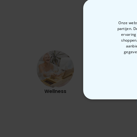
Onze websi
partijen. 
ervaring
shoppen.
aanbie
gegeven
Wellness
Outdoor
N