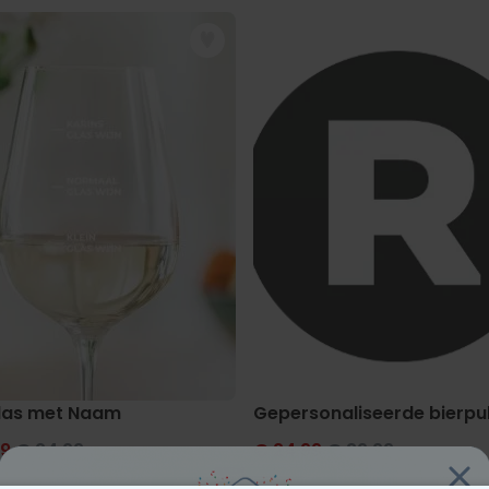
t Foto Gezicht
las met Naam
Gepersonaliseerde bierpul
99
€ 24,99
€ 24,99
€ 39,99