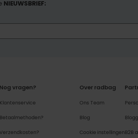
e
NIEUWSBRIEF:
Nog vragen?
Over radbag
Part
Klantenservice
Ons Team
Pers
Betaalmethoden?
Blog
Blog
Verzendkosten?
Cookie instellingen
B2B 