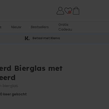
0
Gratis
s
Nieuw
Bestsellers
Cadeau
Betaal met Klarna
erd Bierglas met
eerd
n bierglas.
00
keer gekocht