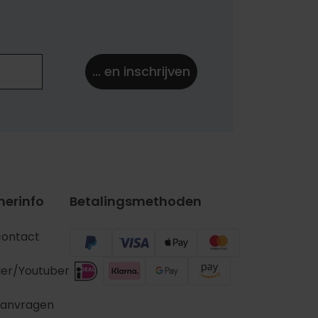
... en inschrijven
nerinfo
Betalingsmethoden
contact
ger/Youtuber
aanvragen