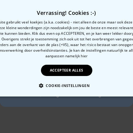
Verrassing! Cookies :-)
te gebruikt veel koekjes (a.k.a. cookies) - niet alleen de onze maar ook dez
Gerelateerde categorie
Deze kleine wonderdingen zijn noodzakelijk om jou de beste en meest relevan
Bekijk onze andere categorie met ongewone dingen
 te kunnen bieden. Klik dus even op ACCEPTEREN, en je kan weer lekker doo
 Overigens strekt je toestemming zich ook uit tot het overbrengen van gege
Zin in
ders aan de overkant van de plas (=VS), waar het risico bestaat van onopg
sverwerking door overheidsinstanties. Je kan de instellingen natuurlijk te all
10% korting?
aanpassen
namelijk hier
ACCEPTEER ALLES
Ja, graag!
COOKIE-INSTELLINGEN
Ondeugend
Tuinieren
Nee, ik ben geen fan van korting
OODZAKELIJK
PERFORMANCE
MARKETING
O