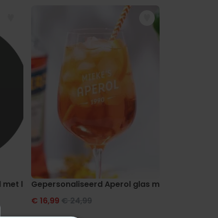
 met logo en gezicht
Gepersonaliseerd Aperol glas met jaartal
Wijnglas m
€ 16,99
€ 24,99
€ 16,99
€ 24