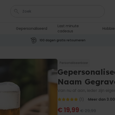
Last minute
Gepersonaliseerd
Hobbie
cadeaus
Shirt
Deurmat
Boxer
Housewarming
Badjas
100 dagen gratis retourneren
Personaliseerbaar
Aperol Spritz Glas met Naam
Gegraveerd
Personaliseerbaar
Meer dan
Gepersonalise
22.600
keer
24,99 €
gekocht
Naam Gegrav
Personaliseerbaar
Gepersonaliseerde sokken
Van nu af aan, ieder zijn eige
met jouw huisdier
Meer dan
(1)
Meer dan 3.0
13.600
keer
34,99 €
gekocht
€ 19,99
€ 29,99