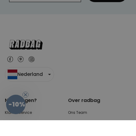
Nederland
Nog vragen?
Over radbag
-10%
Klantenservice
Ons Team
Betaalmethoden?
Blog
Verzendkosten?
Cookie instellingen