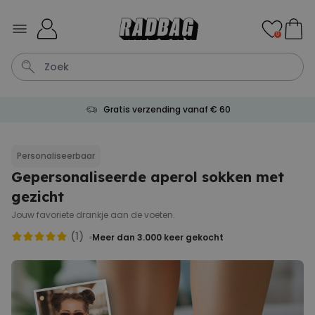
Ga naar de inhoud
0
Gratis verzending vanaf € 60
Shirt
Deurmat
Boxer
Housewarming
Badjas
Personaliseerbaar
Gepersonaliseerde aperol sokken met
Personaliseerbaar
Aperol Spritz Glas met Naam
gezicht
Gegraveerd
Meer dan
Jouw favoriete drankje aan de voeten.
22.600
keer
24,99 €
gekocht
(1)
Meer dan 3.000
keer gekocht
Personaliseerbaar
Gepersonaliseerde sokken
met jouw huisdier
Meer dan
13.600
keer
34,99 €
gekocht