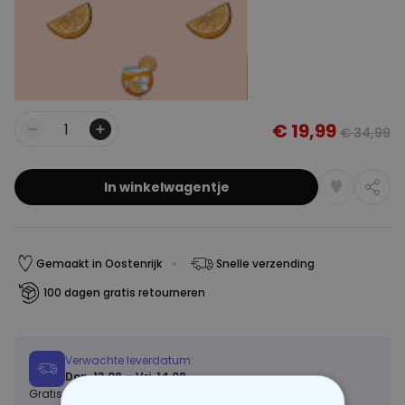
€ 19,99
€ 34,99
Aantal
In winkelwagentje
Gemaakt in Oostenrijk
Snelle verzending
100 dagen gratis retourneren
Verwachte leverdatum:
Don, 13.08 – Vri, 14.08
Gratis verzending vanaf 60 €
Meer info