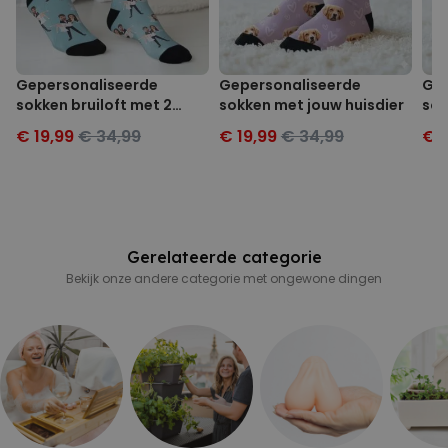
Gepersonaliseerde
Gepersonaliseerde
Gep
sokken bruiloft met 2
sokken met jouw huisdier
sok
gezichten
com
€ 19,99
€ 34,99
€ 19,99
€ 34,99
€ 1
Gerelateerde categorie
Bekijk onze andere categorie met ongewone dingen