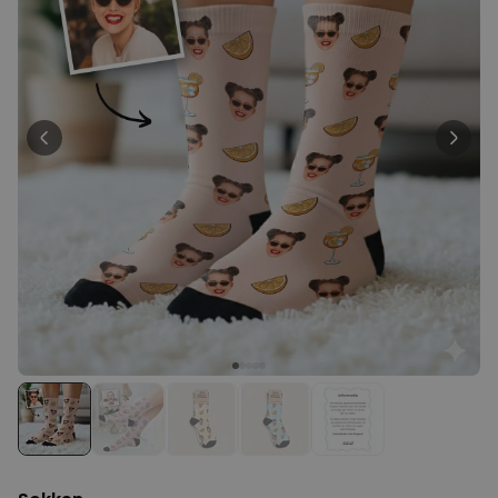
Personaliseerbaar
Gepersonaliseerde poster
fotocollage met tekst
Meer dan
200
keer
29,99 €
gekocht
Personaliseerbaar
Gepersonaliseerd schort BBQ
koning met foto
Meer dan
2.200
keer
44,99 €
gekocht
Personaliseerbaar
Gepersonaliseerd schort met
krans en tekst
Meer dan
3.200
keer
44,99 €
gekocht