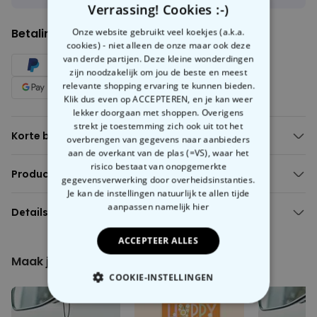
Verrassing! Cookies :-)
Betalingsmethoden:
Onze website gebruikt veel koekjes (a.k.a.
cookies) - niet alleen de onze maar ook deze
van derde partijen. Deze kleine wonderdingen
zijn noodzakelijk om jou de beste en meest
relevante shopping ervaring te kunnen bieden.
Klik dus even op ACCEPTEREN, en je kan weer
lekker doorgaan met shoppen. Overigens
strekt je toestemming zich ook uit tot het
Korte beschrijving
overbrengen van gegevens naar aanbieders
aan de overkant van de plas (=VS), waar het
Aperol sokken met foto (= gezicht) te personaliseren
risico bestaat van onopgemerkte
Met verschillende achtergrond kleuren om uit te kiezen
Productbeschrijving
gegevensverwerking door overheidsinstanties.
Verschillende maten
Gepersonaliseerde aperol sokken met gezicht
Je kan de instellingen natuurlijk te allen tijde
Materiaal: 95% polyester, 5% elastiek
aanpassen
namelijk hier
Witte sokken zijn zo 2023, toch? Met onze
Details
gepersonaliseerde
Aperol sokken
ben jij de blikvanger tijdens het volgende aperitief
Gepersonaliseerde aperol sokken met gezicht
met jouw vriendinnen in de stad of op het volgende
ACCEPTEER ALLES
Bevat 1 paar sokken van de gekozen maat
verjaardagsfeest. Het must-have item voor alle Aperol liefhebbers!
Maak jouw cadeau nóg leuker
Past bij EU schoenmaat 35-38 (maat S), 38-41 (maat M) of 41-45
Upload gewoon jouw gezicht op onze Aperol sokken, kies de
(maat L)
COOKIE-INSTELLINGEN
achtergrondkleur en jouw nieuwe favoriete sokken zijn klaar!
Materiaal: 95% polyester, 5% elastiek
Kan op 40°C in de wasmachine gewassen worden
NOODZAKELIJK