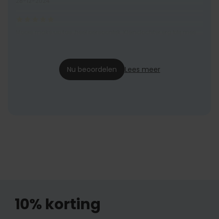
28-12-2024
Mooie make up tas ,heel persoonlijk. Kleindochter erg blij mee.
Ina
04-07-2024
Nu beoordelen
Lees meer
10% korting