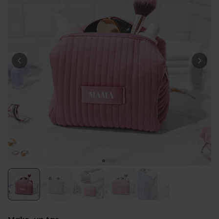
Personaliseerbaar
Gepersonaliseerde poster
fotocollage met tekst
Meer dan
200
keer
29,99 €
gekocht
Personaliseerbaar
Gepersonaliseerd schort BBQ
koning met foto
Meer dan
2.200
keer
44,99 €
gekocht
Personaliseerbaar
Gepersonaliseerd schort met
krans en tekst
Meer dan
3.200
keer
44,99 €
gekocht