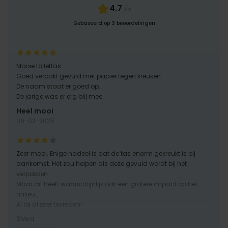
4.7
/5
MARKETING
OVERIGE
Gebaseerd op 3 beoordelingen
Mooie toilettas.
Goed verpakt gevuld met papier tegen kreuken.
De naam staat er goed op.
De jarige was er erg blij mee.
Heel mooi
06-03-2025
Zeer mooi. Enige nadeel is dat de tas enorm gekreukt is bij
aankomst. Het zou helpen als deze gevuld wordt bij het
verpakken.
Maar dit heeft waarschijnlijk ook een grotere impact op het
milieu...
Al bij al zeer tevreden!
Svea