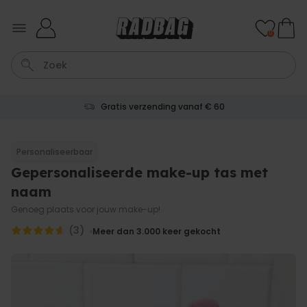
Ga naar de inhoud
0
Gratis verzending vanaf € 60
Shirt
Deurmat
Boxer
Housewarming
Badjas
Personaliseerbaar
Gepersonaliseerde make-up tas met
Personaliseerbaar
Aperol Spritz Glas met Naam
naam
Gegraveerd
Meer dan
Genoeg plaats voor jouw make-up!
22.600
keer
24,99 €
gekocht
(3)
Meer dan 3.000
keer gekocht
Personaliseerbaar
Gepersonaliseerde sokken
met jouw huisdier
Meer dan
13.600
keer
34,99 €
gekocht