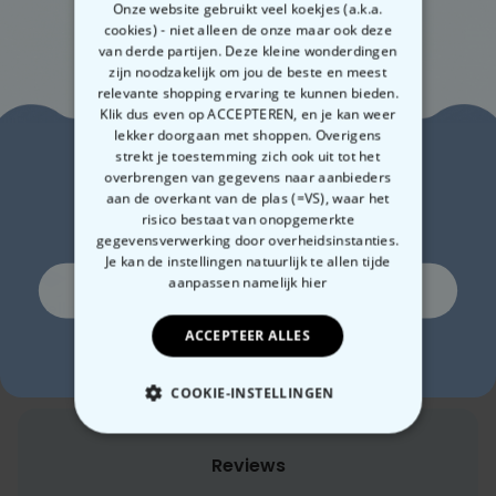
Onze website gebruikt veel koekjes (a.k.a.
cookies) - niet alleen de onze maar ook deze
van derde partijen. Deze kleine wonderdingen
zijn noodzakelijk om jou de beste en meest
Gerelateerde categorie
relevante shopping ervaring te kunnen bieden.
Bekijk onze andere categorie met ongewone dingen
Klik dus even op ACCEPTEREN, en je kan weer
lekker doorgaan met shoppen. Overigens
Zin in
strekt je toestemming zich ook uit tot het
overbrengen van gegevens naar aanbieders
aan de overkant van de plas (=VS), waar het
10% korting?
risico bestaat van onopgemerkte
gegevensverwerking door overheidsinstanties.
Je kan de instellingen natuurlijk te allen tijde
aanpassen
namelijk hier
Ja, graag!
Wellness
Outdoor
Ondeugend
Tuin
ACCEPTEER ALLES
Nee, ik ben geen fan van korting
COOKIE-INSTELLINGEN
NOODZAKELIJK
Reviews
PERFORMANCE