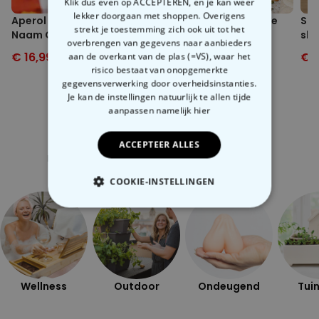
Klik dus even op ACCEPTEREN, en je kan weer
lekker doorgaan met shoppen. Overigens
Aperol Spritz Glas met
Temperatuurgevoelige
Sho
strekt je toestemming zich ook uit tot het
Naam Gegraveerd
Heksenketel Mok
sho
overbrengen van gegevens naar aanbieders
€ 16,99
€ 24,99
€ 19,99
€ 29,99
€ 1
aan de overkant van de plas (=VS), waar het
risico bestaat van onopgemerkte
gegevensverwerking door overheidsinstanties.
Je kan de instellingen natuurlijk te allen tijde
aanpassen
namelijk hier
Gerelateerde categorie
ACCEPTEER ALLES
Bekijk onze andere categorie met ongewone dingen
COOKIE-INSTELLINGEN
NOODZAKELIJK
PERFORMANCE
MARKETING
OVERIGE
Wellness
Outdoor
Ondeugend
Tuin