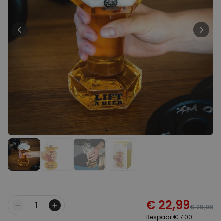
Personaliseerbaar
Gepersonaliseerde poster
fotocollage met tekst
Meer dan
200
keer
29,99 €
gekocht
Personaliseerbaar
Gepersonaliseerd schort BBQ
koning met foto
Meer dan
2.200
keer
44,99 €
gekocht
Personaliseerbaar
Gepersonaliseerd schort met
krans en tekst
Meer dan
3.200
keer
44,99 €
gekocht
€ 22,99
€ 29,99
Aantal
Bespaar € 7.00