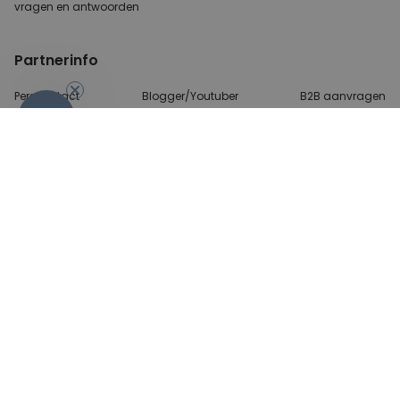
vragen
en antwoorden
Partnerinfo
Perscontact
Blogger/Youtuber
B2B aanvragen
-10%
Betalingsmethoden
Algemene Voorwaarden
Beveiliging en privacy
Contact
© 2026 radbag