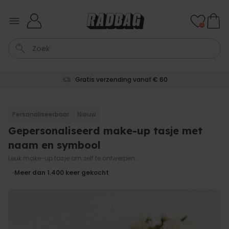
Ga naar de inhoud
0
Gratis verzending vanaf € 60
Shirt
Deurmat
Boxer
Housewarming
Badjas
Personaliseerbaar
Nieuw
Gepersonaliseerd make-up tasje met
Personaliseerbaar
Aperol Spritz Glas met Naam
naam en symbool
Gegraveerd
Meer dan
Leuk make-up tasje om zelf te ontwerpen.
22.600
keer
24,99 €
gekocht
Meer dan 1.400
keer gekocht
Personaliseerbaar
Gepersonaliseerde sokken
met jouw huisdier
Meer dan
13.600
keer
34,99 €
gekocht