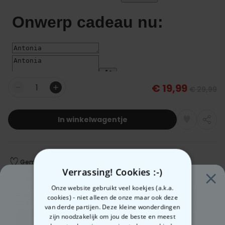
€ 19,99
€ 29,99
Aantal
In winkelwagentje
Gemaakt in Oostenrijk
Snelle verzending
Verrassing! Cookies :-)
100 dagen gratis retourneren
Onze website gebruikt veel koekjes (a.k.a.
cookies) - niet alleen de onze maar ook deze
van derde partijen. Deze kleine wonderdingen
Verwachte leverdatum:
zijn noodzakelijk om jou de beste en meest
Vri, 14.08 – Maa, 17.08