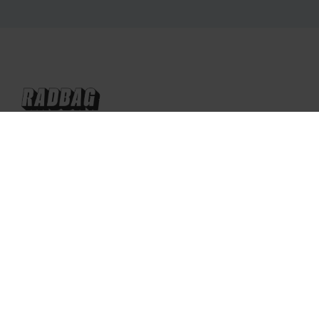
Nederland
Nog vragen?
Over radbag
Klantenservice
Ons Team
Betaalmethoden?
Blog
Verzendkosten?
Cookie instellingen