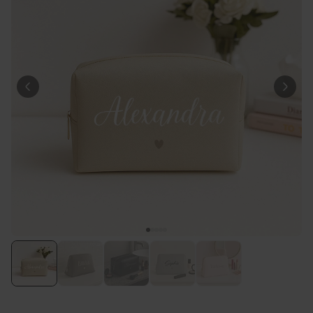
Personaliseerbaar
Gepersonaliseerde poster
fotocollage met tekst
Meer dan
200
keer
29,99 €
gekocht
Personaliseerbaar
Gepersonaliseerd schort BBQ
koning met foto
Meer dan
2.200
keer
44,99 €
gekocht
Personaliseerbaar
Gepersonaliseerd schort met
krans en tekst
Meer dan
3.200
keer
44,99 €
gekocht