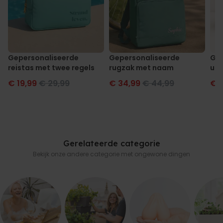
Gepersonaliseerde
Gepersonaliseerde
Gep
reistas met twee regels
rugzak met naam
up 
€ 19,99
€ 29,99
€ 34,99
€ 44,99
€ 1
Gerelateerde categorie
Bekijk onze andere categorie met ongewone dingen