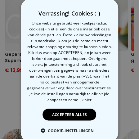
Aangezien dit product op maat gemaakt is, kunnen wij het niet
Dit maakt het verschil. En als het drankje in kwestie dan ook nog
terugnemen - het is dus uitgesloten van het herroepingsrecht.
echt van goede kwaliteit is en heerlijk verfrissend, des te beter.
Verrassing! Cookies :-)
Onze website gebruikt veel koekjes (a.k.a.
cookies) - niet alleen de onze maar ook deze
van derde partijen. Deze kleine wonderdingen
zijn noodzakelijk om jou de beste en meest
relevante shopping ervaring te kunnen bieden.
Klik dus even op ACCEPTEREN, en je kan weer
Gepersonaliseerde
Wijnglas met Naam
Gep
lekker doorgaan met shoppen. Overigens
Superhelden Mok met
gla
strekt je toestemming zich ook uit tot het
Foto Gezicht
€ 12,99
€ 19,99
€ 16,99
€ 24,99
€ 1
overbrengen van gegevens naar aanbieders
aan de overkant van de plas (=VS), waar het
risico bestaat van onopgemerkte
gegevensverwerking door overheidsinstanties.
Je kan de instellingen natuurlijk te allen tijde
aanpassen
namelijk hier
Gerelateerde categorie
Bekijk onze andere categorie met ongewone dingen
ACCEPTEER ALLES
COOKIE-INSTELLINGEN