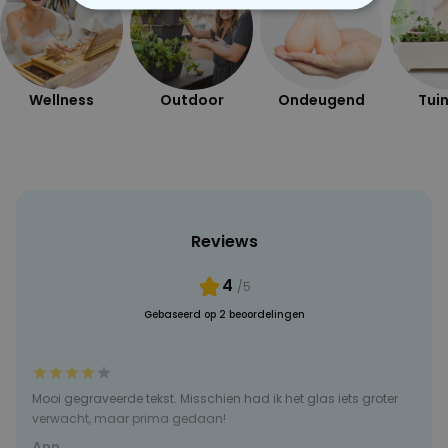
NOODZAKELIJK
PERFORMANCE
Wellness
Outdoor
Ondeugend
Tuin
MARKETING
OVERIGE
Reviews
4
/5
Gebaseerd op 2 beoordelingen
Mooi gegraveerde tekst. Misschien had ik het glas iets groter
verwacht, maar prima gedaan!
Ann