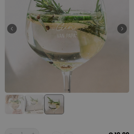
Personaliseerbaar
Gepersonaliseerde poster
fotocollage met tekst
Meer dan
200
keer
29,99 €
gekocht
Personaliseerbaar
Gepersonaliseerd schort BBQ
koning met foto
Meer dan
2.200
keer
44,99 €
gekocht
Personaliseerbaar
Gepersonaliseerd schort met
krans en tekst
Meer dan
3.200
keer
44,99 €
gekocht