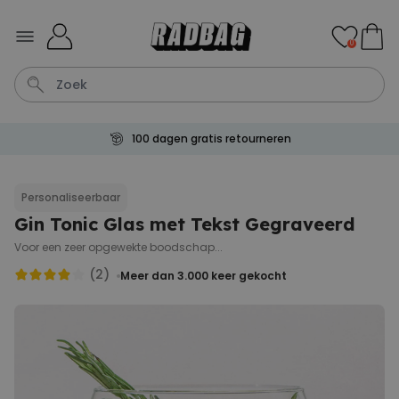
Ga naar de inhoud
0
100 dagen gratis retourneren
Shirt
Deurmat
Boxer
Housewarming
Badjas
Personaliseerbaar
Gin Tonic Glas met Tekst Gegraveerd
Personaliseerbaar
Aperol Spritz Glas met Naam
Voor een zeer opgewekte boodschap...
Gegraveerd
Meer dan
(2)
Meer dan 3.000
keer gekocht
22.600
keer
24,99 €
gekocht
Personaliseerbaar
Gepersonaliseerde sokken
met jouw huisdier
Meer dan
13.600
keer
34,99 €
gekocht