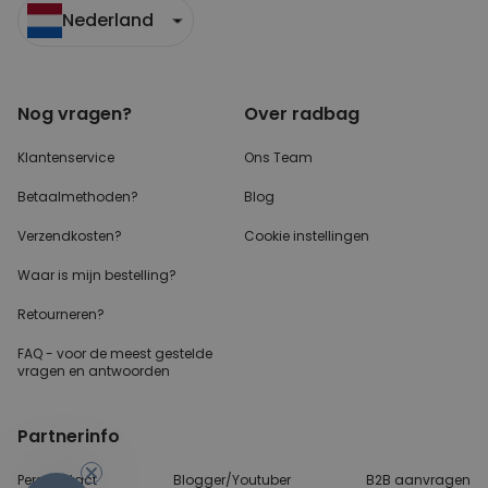
Nederland
Nog vragen?
Over radbag
Klantenservice
Ons Team
Betaalmethoden?
Blog
Verzendkosten?
Cookie instellingen
Waar is mijn bestelling?
Retourneren?
FAQ - voor de
meest gestelde
vragen
en antwoorden
Partnerinfo
Perscontact
Blogger/Youtuber
B2B aanvragen