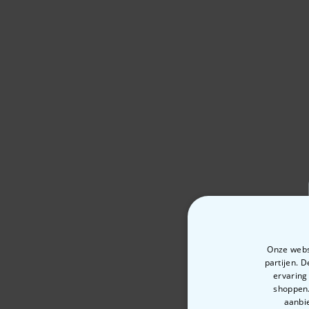
Onze websi
partijen. 
ervaring
shoppen.
aanbie