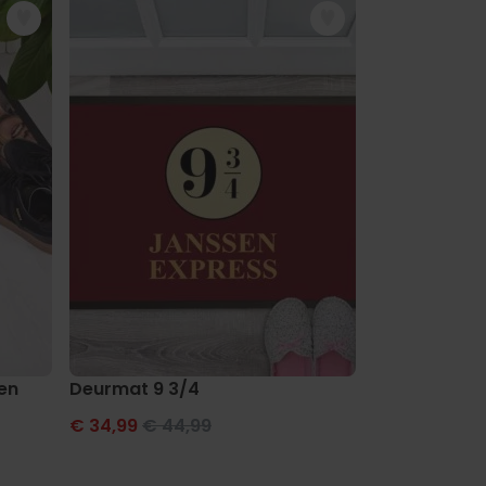
en
Deurmat 9 3/4
Gepersonali
€ 34,99
€ 44,99
€ 34,99
€ 44