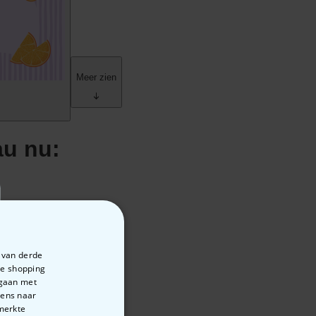
e van derde
te shopping
rgaan met
vens naar
emerkte