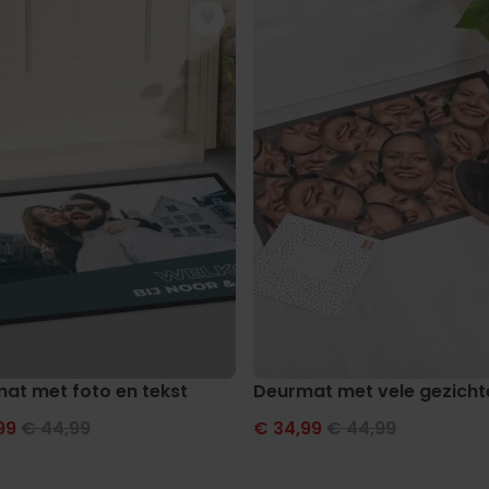
ogram
at met foto en tekst
Deurmat met vele gezicht
99
€ 44,99
€ 34,99
€ 44,99