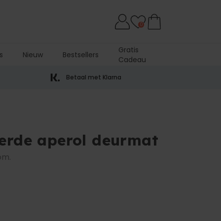
0
Gratis
s
Nieuw
Bestsellers
Cadeau
Betaal met Klarna
erde aperol deurmat
om.