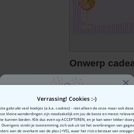
Verrassing! Cookies :-)
te gebruikt veel koekjes (a.k.a. cookies) - niet alleen de onze maar ook dez
Deze kleine wonderdingen zijn noodzakelijk om jou de beste en meest relevan
 te kunnen bieden. Klik dus even op ACCEPTEREN, en je kan weer lekker doo
 Overigens strekt je toestemming zich ook uit tot het overbrengen van gege
Zin in
ders aan de overkant van de plas (=VS), waar het risico bestaat van onopg