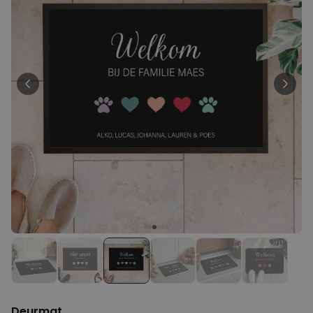
Personaliseerbaar
Gepersonaliseerde poster
fotocollage met tekst
Meer dan
200
keer
29,99 €
gekocht
Personaliseerbaar
Gepersonaliseerd schort BBQ
koning met foto
Meer dan
2.200
keer
44,99 €
gekocht
Personaliseerbaar
Gepersonaliseerd schort met
krans en tekst
Meer dan
3.200
keer
44,99 €
gekocht
Deurmat