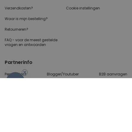
Verzendkosten?
Cookie instellingen
Waar is mijn bestelling?
Retourneren?
FAQ - voor de
meest gestelde
vragen
en antwoorden
Partnerinfo
Perscontact
Blogger/Youtuber
B2B aanvragen
-10%
Betalingsmethoden