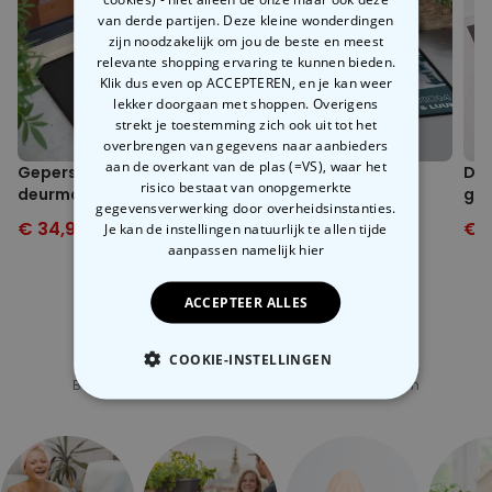
van derde partijen. Deze kleine wonderdingen
zijn noodzakelijk om jou de beste en meest
relevante shopping ervaring te kunnen bieden.
Klik dus even op ACCEPTEREN, en je kan weer
lekker doorgaan met shoppen. Overigens
strekt je toestemming zich ook uit tot het
overbrengen van gegevens naar aanbieders
aan de overkant van de plas (=VS), waar het
Gepersonaliseerde
Deurmat met foto en
Deu
risico bestaat van onopgemerkte
deurmat met monogram
tekst
gez
gegevensverwerking door overheidsinstanties.
€ 34,99
€ 44,99
€ 34,99
€ 44,99
€ 
Je kan de instellingen natuurlijk te allen tijde
aanpassen
namelijk hier
ACCEPTEER ALLES
COOKIE-INSTELLINGEN
Gerelateerde categorie
Bekijk onze andere categorie met ongewone dingen
NOODZAKELIJK
PERFORMANCE