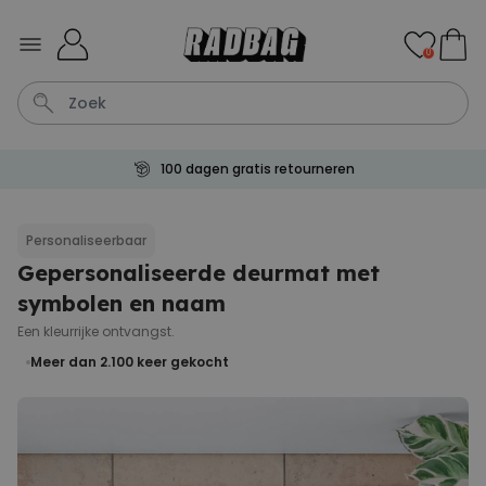
Ga naar de inhoud
0
100 dagen gratis retourneren
Shirt
Deurmat
Boxer
Housewarming
Badjas
Personaliseerbaar
Gepersonaliseerde deurmat met
Personaliseerbaar
Aperol Spritz Glas met Naam
symbolen en naam
Gegraveerd
Meer dan
Een kleurrijke ontvangst.
22.600
keer
24,99 €
gekocht
Meer dan 2.100
keer gekocht
Personaliseerbaar
Gepersonaliseerde sokken
met jouw huisdier
Meer dan
13.600
keer
34,99 €
gekocht