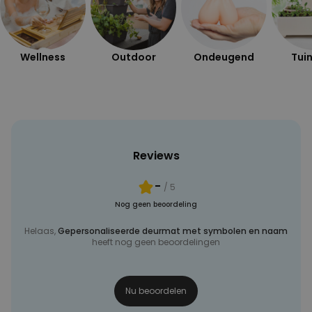
MARKETING
OVERIGE
Wellness
Outdoor
Ondeugend
Tuin
Reviews
-
/ 5
Nog geen beoordeling
Helaas,
Gepersonaliseerde deurmat met symbolen en naam
heeft nog geen beoordelingen
Nu beoordelen